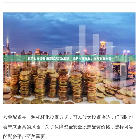
股票配资是一种杠杆化投资方式，可以放大投资收益，但同时也
会带来更高的风险。为了保障资金安全股票配资价格，选择可靠
的配资平台至关重要。