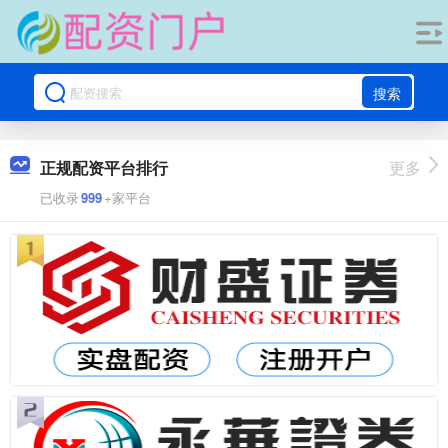
搜索
正规配资平台排行
更多
已收录
999
+家平台