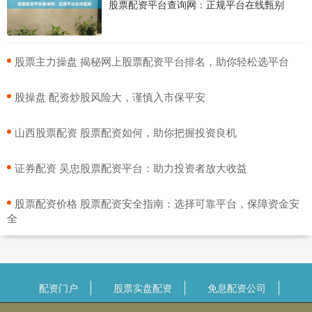
股票配资平台查询网：正规平台在线甄别
​股票主力操盘 揭秘网上股票配资平台排名，助你轻松选平台
​股操盘 配资炒股风险大，谨慎入市保平安
​山西股票配资 股票配资如何，助你把握投资良机
​证券配资 吴忠股票配资平台：助力投资者放大收益
​股票配资价格 股票配资安全指南：选择可靠平台，保障资金安
全
配资门户
股票实盘配资
免息配资公司