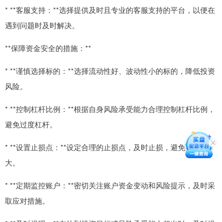
* **客服支持：**选择提供及时且专业的客服支持的平台，以便在
遇到问题时及时解决。
**保障资金安全的措施：**
* **谨慎选择标的：**选择流动性好、波动性小的标的，降低投资
风险。
* **控制杠杆比例：**根据自身风险承受能力合理控制杠杆比例，
避免过度杠杆。
* **设置止损点：**设定合理的止损点，及时止损，避免损失扩
大。
* **定期监控账户：**密切关注账户资金变动和风险提示，及时采
取应对措施。