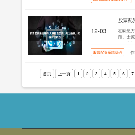
股票配
12-03
在瞬息万
段。太原
码，为投
作
股票配资系统源码
首页
上一页
1
2
3
4
5
6
7