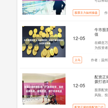
可以帮助
资资金的
作
股票主力如何操盘
牛市股
值
12-05
在瞬息万
为投资者
定资金门
作者：温州
义乌
配资正
拨打咨
12-05
股票配资
风险。投
率。 此
配资正规炒股配资门户