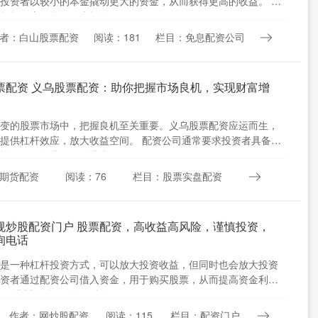
投资者以较小的本金撬动更大的资金，从而获得更高的收益。 配
杠杆效应，能够放大投资....
者：白山股票配资
阅读：181
栏目：免息配资公司
票配资 义乌股票配资：助你把握市场良机，实现财富增
变的股票市场中，把握良机至关重要。义乌股票配资应运而生，
提供杠杆效应，放大收益空间。 配资公司通常要求投资者具备一
槛，一般在几万元到几十....
期货配资
阅读：76
栏目：股票实盘配资
规炒股配资门户 股票配资，高收益高风险，谨慎投资，
询电话
是一种杠杆投资方式，可以放大投资收益，但同时也会放大投资
资者通过配资公司借入资金，用于购买股票，从而提高资金利用
外，温州的股票配资平台还....
作者：网炒股配资
阅读：115
栏目：配资门户