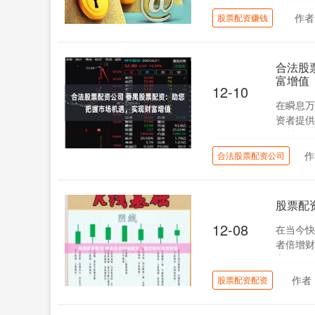
作者
股票配资赚钱
合法股
富增值
12-10
在瞬息万
资者提供
资后可放
作
合法股票配资公司
股票配
12-08
在当今快
者倍增财
高的收益
作者
股票配资配资