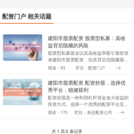
配资门户 相关话题
建阳市股票配资 股票型私募：高收
益背后隐藏的风险
股票型私募基金以其高收益率吸引着投资
者建阳市股票配资，但其背后也隐藏着不
容忽视的风险。 1. **了解基础知识：**学
阅读：53
栏目：配资门户
习股票、债券和共同基金等投资工具的基
本概念....
建阳市股票配资 配资炒股，选择优
秀平台，稳健获利
配资炒股是一种利用杠杆资金放大收益的
投资方式。选择一个优秀的配资平台至关
重要建阳市股票配资，它将直接影响您的
阅读：170
栏目：免息配资公司
投资体验和获利能力。 股票配资公司向投
资者提供杠杆资....
共 1 页/2 条记录