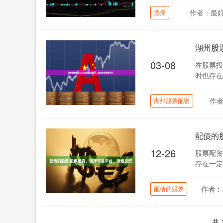
作者：最
选择
湖州股
03-08
在股票投
时也存在
股票配资
作
湖州股票配资
配债的
12-26
股票配资
存在一定
收益：**
作者：
配债的股票
共 